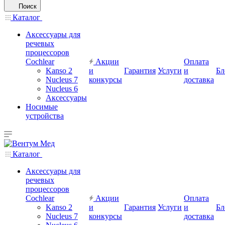
Поиск
Каталог
Аксессуары для
речевых
процессоров
Cochlear
Акции
Оплата
Kanso 2
и
Гарантия
Услуги
и
Бл
Nucleus 7
конкурсы
доставка
Nucleus 6
Аксессуары
Носимые
устройства
Каталог
Аксессуары для
речевых
процессоров
Cochlear
Акции
Оплата
Kanso 2
и
Гарантия
Услуги
и
Бл
Nucleus 7
конкурсы
доставка