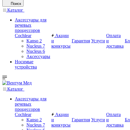
Поиск
Каталог
Аксессуары для
речевых
процессоров
Cochlear
Акции
Оплата
Kanso 2
и
Гарантия
Услуги
и
Бл
Nucleus 7
конкурсы
доставка
Nucleus 6
Аксессуары
Носимые
устройства
Каталог
Аксессуары для
речевых
процессоров
Cochlear
Акции
Оплата
Kanso 2
и
Гарантия
Услуги
и
Бл
Nucleus 7
конкурсы
доставка