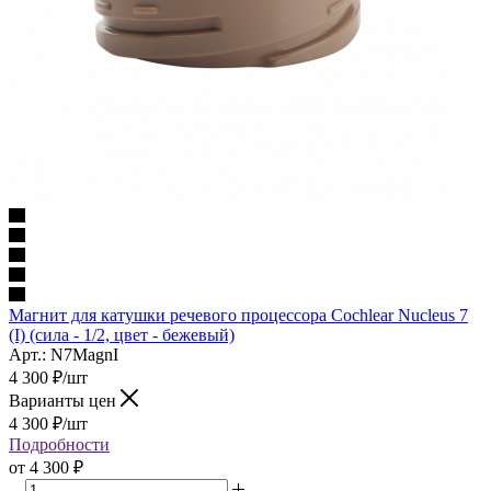
Магнит для катушки речевого процессора Cochlear Nucleus 7
(I) (сила - 1/2, цвет - бежевый)
Арт.: N7MagnI
4 300
₽
/шт
Варианты цен
4 300
₽
/шт
Подробности
от
4 300 ₽