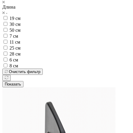
Длина
19 см
30 см
50 см
7 см
11 см
25 см
28 см
6 см
8 см
Очистить фильтр
Показать