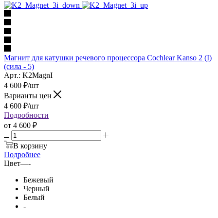
Магнит для катушки речевого процессора Cochlear Kanso 2 (I)
(сила - 5)
Арт.: K2MagnI
4 600
₽
/шт
Варианты цен
4 600
₽
/шт
Подробности
от
4 600 ₽
В корзину
Подробнее
Цвет
—
-
Бежевый
Черный
Белый
-