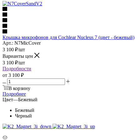
Крышка микрофонов для Cochlear Nucleus 7 (цвет - бежевый)
Арт.: N7MicCover
3 100
₽
/шт
Варианты цен
3 100
₽
/шт
Подробности
от
3 100 ₽
В корзину
Подробнее
Цвет
—
Бежевый
Бежевый
Черный