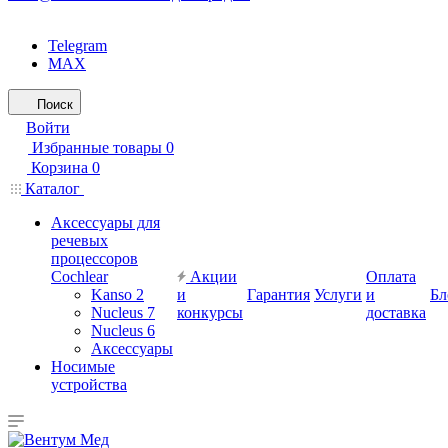
Telegram
MAX
Поиск
Войти
Избранные товары
0
Корзина
0
Каталог
Аксессуары для
речевых
процессоров
Cochlear
Акции
Оплата
Kanso 2
и
Гарантия
Услуги
и
Бл
Nucleus 7
конкурсы
доставка
Nucleus 6
Аксессуары
Носимые
устройства