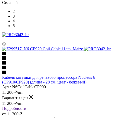
Сила
—
5
2
3
4
5
Кабель катушки для речевого процессора Nucleus 6
(CP910/CP920) (длина - 28 см, цвет - бежевый)
Арт.: N6CoilCableCP900
11 200
₽
/шт
Варианты цен
11 200
₽
/шт
Подробности
от
11 200 ₽