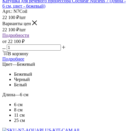
Катушка для речевого процессора Cochlear Nucleus 7 (длина -
6 см, цвет - бежевый)
Арт.: N7Coil
22 100
₽
/шт
Варианты цен
22 100
₽
/шт
Подробности
от
22 100 ₽
В корзину
Подробнее
Цвет
—
Бежевый
Бежевый
Черный
Белый
Длина
—
6 см
6 см
8 см
11 см
25 см