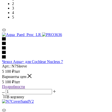
2
3
4
5
Чехол Aqua+ для Cochlear Nucleus 7
Арт.: N7Sleeve
5 100
₽
/шт
Варианты цен
5 100
₽
/шт
Подробности
В корзину