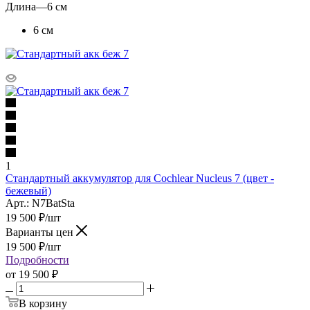
Длина
—
6 см
6 см
1
Стандартный аккумулятор для Cochlear Nucleus 7 (цвет -
бежевый)
Арт.: N7BatSta
19 500
₽
/шт
Варианты цен
19 500
₽
/шт
Подробности
от
19 500 ₽
В корзину