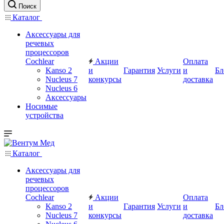
Поиск
Каталог
Аксессуары для
речевых
процессоров
Cochlear
Акции
Оплата
Kanso 2
и
Гарантия
Услуги
и
Бл
Nucleus 7
конкурсы
доставка
Nucleus 6
Аксессуары
Носимые
устройства
Каталог
Аксессуары для
речевых
процессоров
Cochlear
Акции
Оплата
Kanso 2
и
Гарантия
Услуги
и
Бл
Nucleus 7
конкурсы
доставка