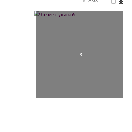
10
фото
—