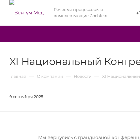
Речевые процессоры и
+
комплектующие Cochlear
XI Национальный Конгрес
—
—
—
Главная
О компании
Новости
XI Национальный 
9 сентября 2025
Мы вернулись с грандиозной конференци