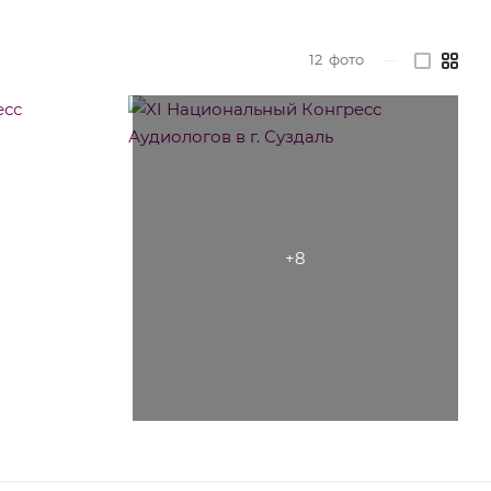
12
фото
—